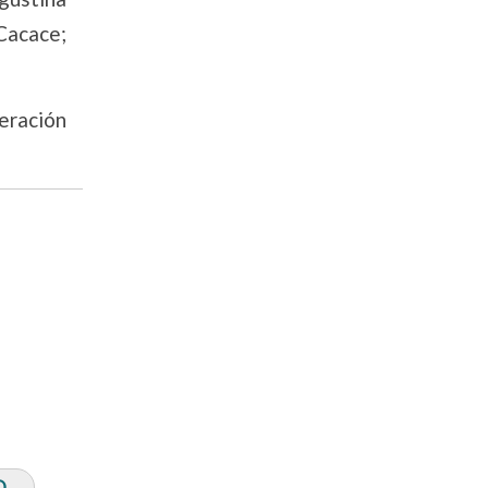
 Cacace;
eración
O