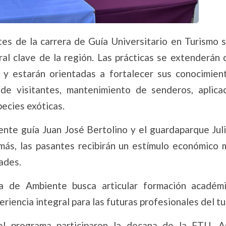
ntes de la carrera de Guía Universitario en Turismo 
ral clave de la región. Las prácticas se extenderán 
, y estarán orientadas a fortalecer sus conocimien
de visitantes, mantenimiento de senderos, aplica
ecies exóticas.
nte guía Juan José Bertolino y el guardaparque Juli
emás, las pasantes recibirán un estímulo económico 
ades.
a de Ambiente busca articular formación académ
iencia integral para las futuras profesionales del tu
l programa participaron la decana de la FTU, A