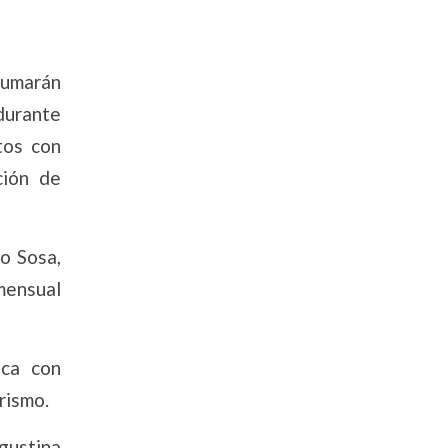
sumarán
durante
tos con
ción de
o Sosa,
mensual
ica con
rismo.
gustina