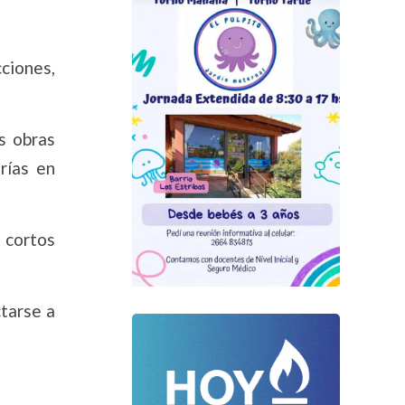
cciones,
as obras
rías en
 cortos
tarse a