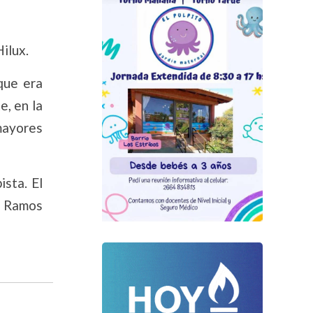
ilux.
que era
e, en la
mayores
ista. El
a Ramos