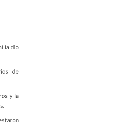
ilia dio
rios de
os y la
s.
estaron