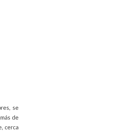
res, se
 más de
e, cerca