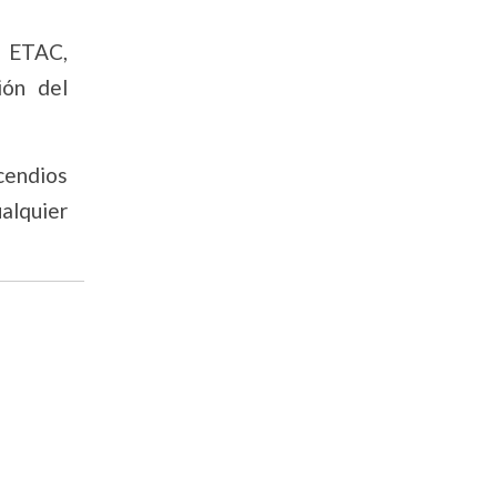
l ETAC,
ión del
cendios
ualquier