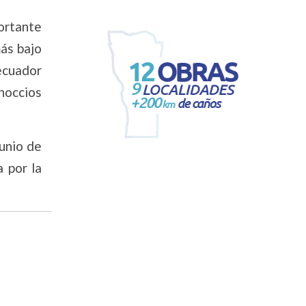
ortante
más bajo
ecuador
noccios
junio de
a por la