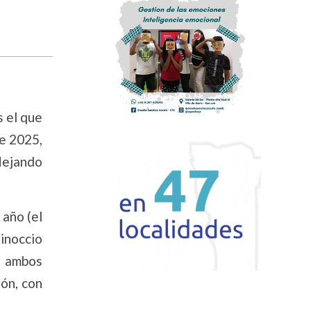
 el que
te 2025,
lejando
 año (el
uinoccio
o ambos
ón, con