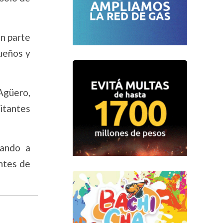
en parte
sueños y
Agüero,
sitantes
rando a
entes de