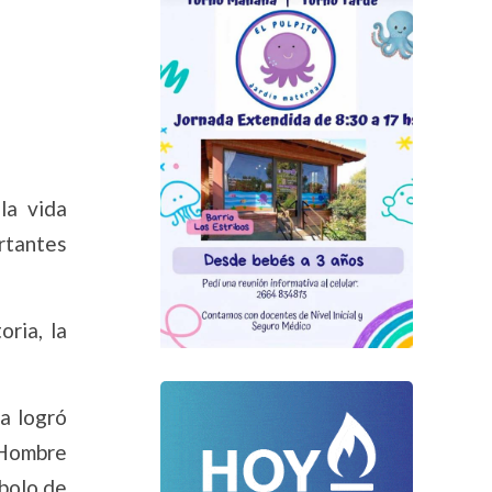
la vida
ortantes
ria, la
a logró
 Hombre
mbolo de